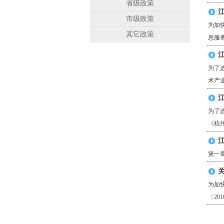
省级政策
市级政策
为加
其它政策
息服务
为了
术产业
为了
《杭州
第一章
为加
〔20