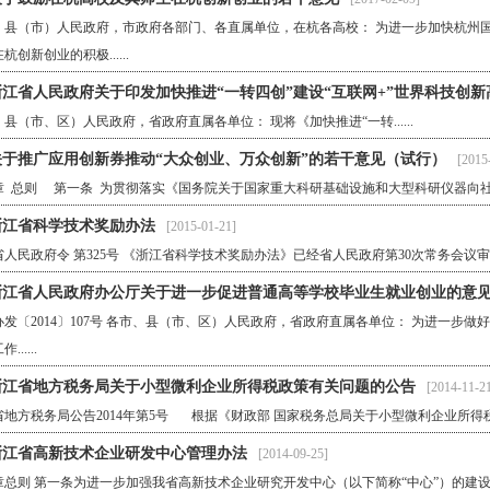
、县（市）人民政府，市政府各部门、各直属单位，在杭各高校： 为进一步加快杭州
杭创新创业的积极......
浙江省人民政府关于印发加快推进“一转四创”建设“互联网+”世界科技创
县（市、区）人民政府，省政府直属各单位： 现将《加快推进“一转......
关于推广应用创新券推动“大众创业、万众创新”的若干意见（试行）
[2015
章 总则 第一条 为贯彻落实《国务院关于国家重大科研基础设施和大型科研仪器向社会开放
浙江省科学技术奖励办法
[2015-01-21]
人民政府令 第325号 《浙江省科学技术奖励办法》已经省人民政府第30次常务会议审议通过
浙江省人民政府办公厅关于进一步促进普通高等学校毕业生就业创业的意
办发〔2014〕107号 各市、县（市、区）人民政府，省政府直属各单位： 为进一步
......
浙江省地方税务局关于小型微利企业所得税政策有关问题的公告
[2014-11-2
地方税务局公告2014年第5号 根据《财政部 国家税务总局关于小型微利企业所得税优惠
浙江省高新技术企业研发中心管理办法
[2014-09-25]
章总则 第一条为进一步加强我省高新技术企业研究开发中心（以下简称“中心”）的建设和管